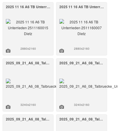
2025 11 16 A6 TB Unterrieden 2511160015 Dietz
2025 11 16 A6 TB Unterrieden 2511160007 Dietz
2880x2160
2880x2160
2025_09_21_A6_08_Talbruecke_Unterrieden_BW_808a_September_2025_40_FrankenAir.jpg
2025_09_21_A6_08_Talbruecke_Unterrieden_BW_808a_September_2025_39_FrankenAir.jpg
3240x2160
3240x2160
2025_09_21_A6_08_Talbruecke_Unterrieden_BW_808a_September_2025_38_FrankenAir.jpg
2025_09_21_A6_08_Talbruecke_Unterrieden_BW_808a_September_2025_37_FrankenAir.jpg