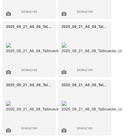
3238x2160
3238x2160
2025_09_21_A6_08_Talbruecke_Unterrieden_BW_808a_September_2025_30_FrankenAir.jpg
2025_09_21_A6_08_Talbruecke_Unterrieden_BW_808a_September_2025_29_FrankenAir.jpg
3238x2160
3238x2160
2025_09_21_A6_08_Talbruecke_Unterrieden_BW_808a_September_2025_28_FrankenAir.jpg
2025_09_21_A6_08_Talbruecke_Unterrieden_BW_808a_September_2025_26_FrankenAir.jpg
3240x2160
3240x2160